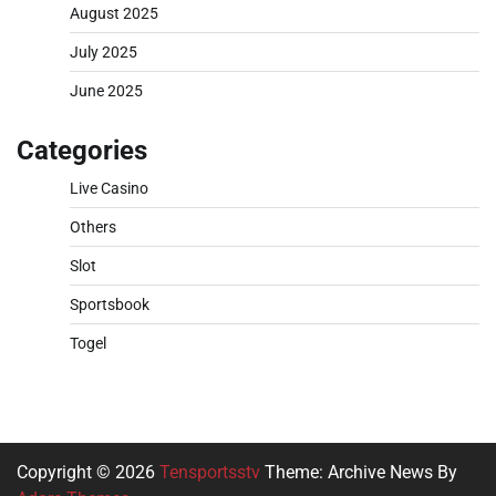
August 2025
July 2025
June 2025
Categories
Live Casino
Others
Slot
Sportsbook
Togel
Copyright © 2026
Tensportsstv
Theme: Archive News By