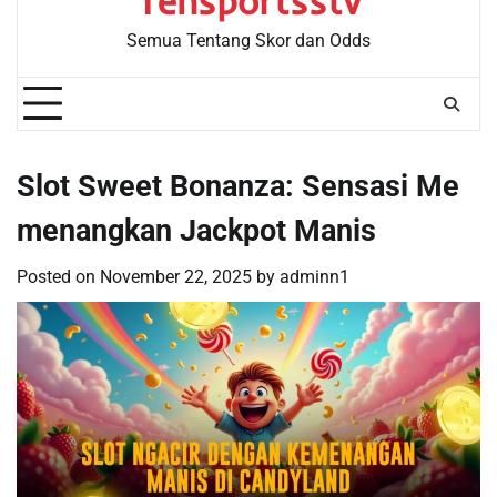
Tensportsstv
Semua Tentang Skor dan Odds
Slot Sweet Bonanza: Sensasi Me
menangkan Jackpot Manis
Posted on
November 22, 2025
by
adminn1