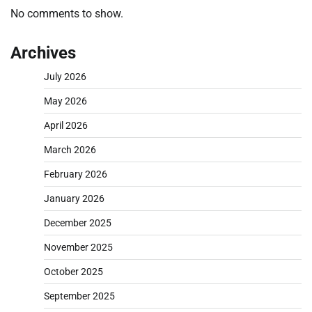
No comments to show.
Archives
July 2026
May 2026
April 2026
March 2026
February 2026
January 2026
December 2025
November 2025
October 2025
September 2025