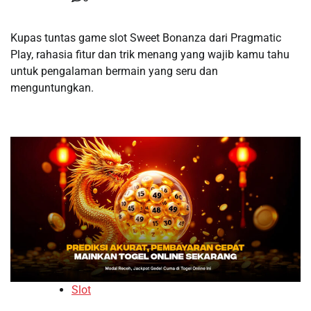
Kupas tuntas game slot Sweet Bonanza dari Pragmatic
Play, rahasia fitur dan trik menang yang wajib kamu tahu
untuk pengalaman bermain yang seru dan
menguntungkan.
Slot