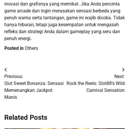
inovasi dan grafisnya yang memikat. Jika Anda pencinta
game arcade dan ingin merasakan sensasi berbeda yang
penuh warna serta tantangan, game ini wajib dicoba. Tidak
hanya hiburan, tetapi juga kesempatan untuk mengasah
refleks dan strategi Anda dalam gameplay yang seru dan
penuh energi.
Posted in
Others
Post
Previous:
Next:
navigation
Slot Sweet Bonanza: Sensasi
Rock the Reels: Slot88’s Wild
Memenangkan Jackpot
Carnival Sensation
Manis
Related Posts