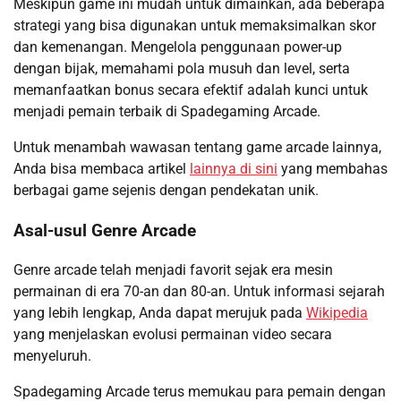
Meskipun game ini mudah untuk dimainkan, ada beberapa
strategi yang bisa digunakan untuk memaksimalkan skor
dan kemenangan. Mengelola penggunaan power-up
dengan bijak, memahami pola musuh dan level, serta
memanfaatkan bonus secara efektif adalah kunci untuk
menjadi pemain terbaik di Spadegaming Arcade.
Untuk menambah wawasan tentang game arcade lainnya,
Anda bisa membaca artikel
lainnya di sini
yang membahas
berbagai game sejenis dengan pendekatan unik.
Asal-usul Genre Arcade
Genre arcade telah menjadi favorit sejak era mesin
permainan di era 70-an dan 80-an. Untuk informasi sejarah
yang lebih lengkap, Anda dapat merujuk pada
Wikipedia
yang menjelaskan evolusi permainan video secara
menyeluruh.
Spadegaming Arcade terus memukau para pemain dengan