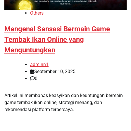
Others
Mengenal Sensasi Bermain Game
Tembak Ikan Online yang
Menguntungkan
adminn1
September 10, 2025
0
Artikel ini membahas keasyikan dan keuntungan bermain
game tembak ikan online, strategi menang, dan
rekomendasi platform terpercaya.