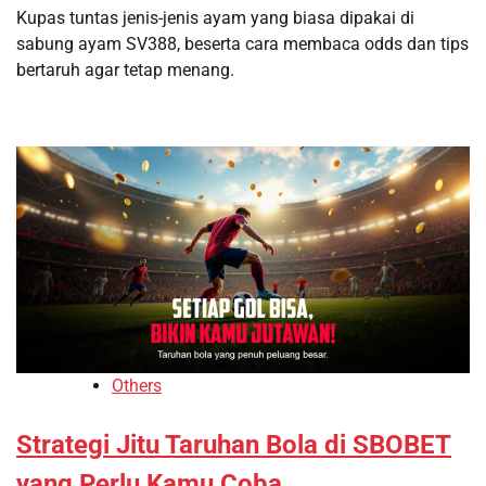
Kupas tuntas jenis-jenis ayam yang biasa dipakai di
sabung ayam SV388, beserta cara membaca odds dan tips
bertaruh agar tetap menang.
Others
Strategi Jitu Taruhan Bola di SBOBET
yang Perlu Kamu Coba