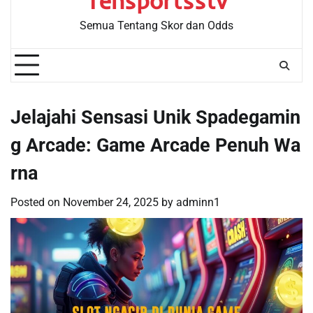
Tensportsstv
Semua Tentang Skor dan Odds
Jelajahi Sensasi Unik Spadegamin
g Arcade: Game Arcade Penuh Wa
rna
Posted on
November 24, 2025
by
adminn1