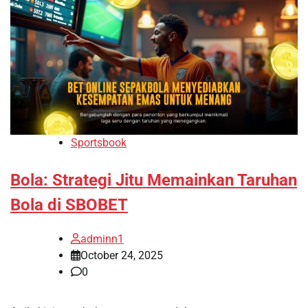
Sportsbook
Bola: Strategi Jitu Memainkan Taruhan
Bola di SBOBET
adminn1
October 24, 2025
0