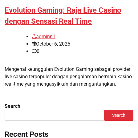
Evolution Gaming: Raja Live Casino
dengan Sensasi Real Time
adminn1
October 6, 2025
0
Mengenal keunggulan Evolution Gaming sebagai provider
live casino terpopuler dengan pengalaman bermain kasino
real-time yang mengasyikkan dan menguntungkan.
Search
Search
Recent Posts