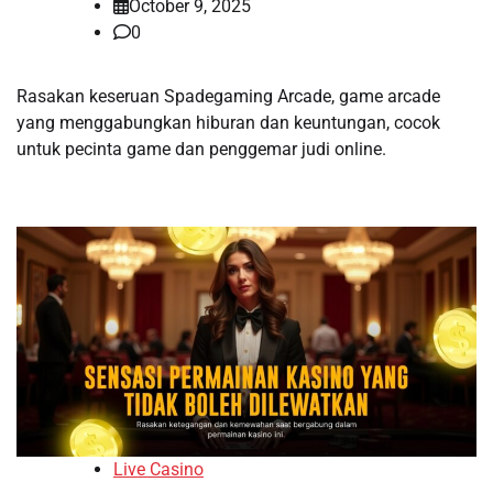
October 9, 2025
0
Rasakan keseruan Spadegaming Arcade, game arcade
yang menggabungkan hiburan dan keuntungan, cocok
untuk pecinta game dan penggemar judi online.
Live Casino