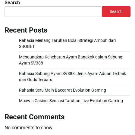
Search
Search
Recent Posts
Rahasia Menang Taruhan Bola: Strategi Ampuh dari
SBOBET
Mengungkap Kehebatan Ayam Bangkok dalam Sabung
Ayam SV388
Rahasia Sabung Ayam SV388: Jenis Ayam Aduan Terbaik
dan Odds Terbaru
Rahasia Seru Main Baccarat Evolution Gaming
Maxwin Casino: Sensasi Taruhan Live Evolution Gaming
Recent Comments
No comments to show.