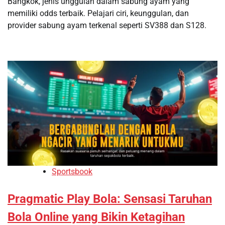
Bangkok, jenis unggulan dalam sabung ayam yang
memiliki odds terbaik. Pelajari ciri, keunggulan, dan
provider sabung ayam terkenal seperti SV388 dan S128.
Sportsbook
Pragmatic Play Bola: Sensasi Taruhan
Bola Online yang Bikin Ketagihan