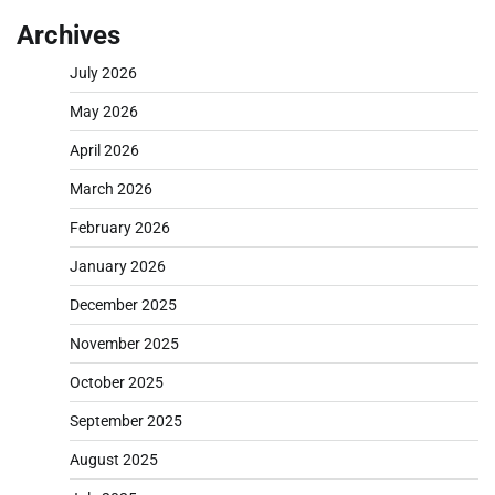
Archives
July 2026
May 2026
April 2026
March 2026
February 2026
January 2026
December 2025
November 2025
October 2025
September 2025
August 2025