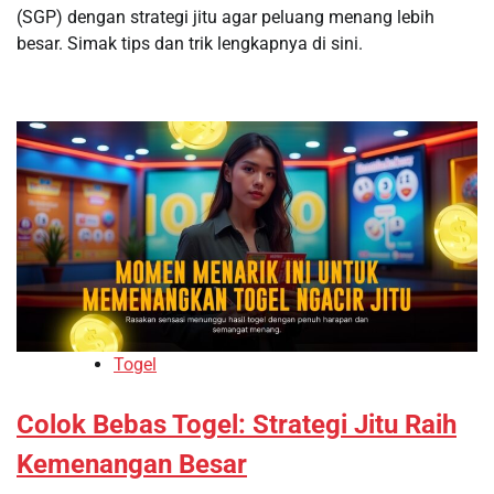
(SGP) dengan strategi jitu agar peluang menang lebih
besar. Simak tips dan trik lengkapnya di sini.
Togel
Colok Bebas Togel: Strategi Jitu Raih
Kemenangan Besar