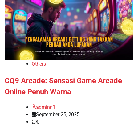
Others
CQ9 Arcade: Sensasi Game Arcade
Online Penuh Warna
adminn1
September 25, 2025
0