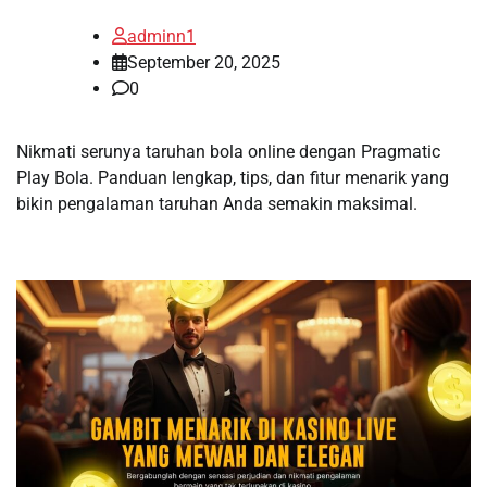
adminn1
September 20, 2025
0
Nikmati serunya taruhan bola online dengan Pragmatic
Play Bola. Panduan lengkap, tips, dan fitur menarik yang
bikin pengalaman taruhan Anda semakin maksimal.