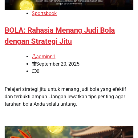
Sportsbook
BOLA: Rahasia Menang Judi Bola
dengan Strategi Jitu
adminn1
September 20, 2025
0
Pelajari strategi jitu untuk menang judi bola yang efektif
dan terbukti ampuh. Jangan lewatkan tips penting agar
taruhan bola Anda selalu untung.