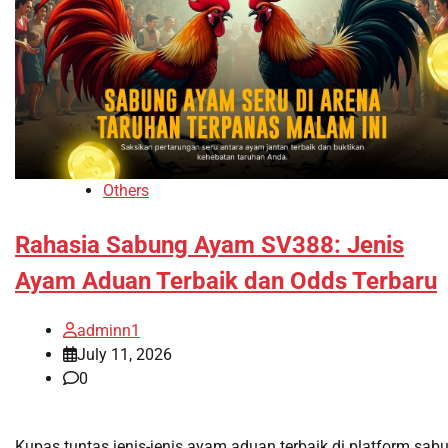
Others
Rahasia Sabung Ayam SV388: Jenis
Ayam Aduan Terbaik dan Odds Terbaru
adminn1
July 11, 2026
0
Kupas tuntas jenis-jenis ayam aduan terbaik di platform sab