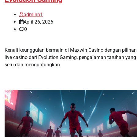
adminn1
April 26, 2026
0
Kenali keunggulan bermain di Maxwin Casino dengan pilihan
live casino dari Evolution Gaming, pengalaman taruhan yang
seru dan menguntungkan.