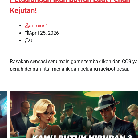
Kejutan!
adminn1
April 25, 2026
0
Rasakan sensasi seru main game tembak ikan dari CQ9 y
penuh dengan fitur menarik dan peluang jackpot besar.