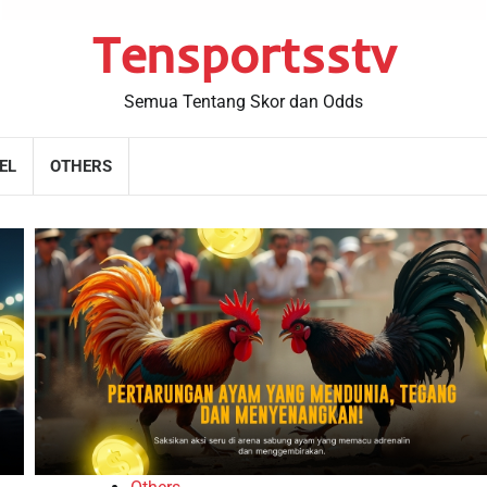
Tensportsstv
Semua Tentang Skor dan Odds
EL
OTHERS