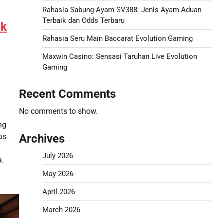
Rahasia Sabung Ayam SV388: Jenis Ayam Aduan
Terbaik dan Odds Terbaru
ok
Rahasia Seru Main Baccarat Evolution Gaming
Maxwin Casino: Sensasi Taruhan Live Evolution
Gaming
Recent Comments
No comments to show.
ng
Archives
as
July 2026
a.
May 2026
April 2026
March 2026