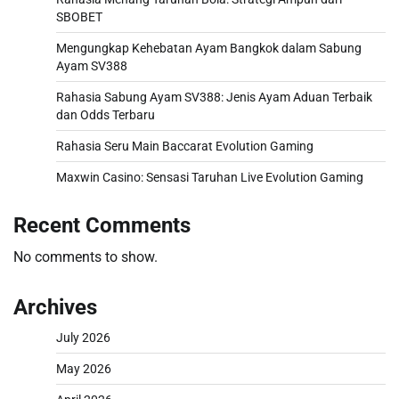
SBOBET
Mengungkap Kehebatan Ayam Bangkok dalam Sabung
Ayam SV388
Rahasia Sabung Ayam SV388: Jenis Ayam Aduan Terbaik
dan Odds Terbaru
Rahasia Seru Main Baccarat Evolution Gaming
Maxwin Casino: Sensasi Taruhan Live Evolution Gaming
Recent Comments
No comments to show.
Archives
July 2026
May 2026