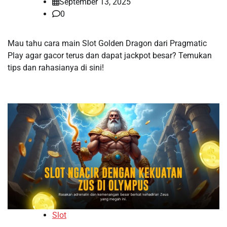
September 13, 2025
0
Mau tahu cara main Slot Golden Dragon dari Pragmatic
Play agar gacor terus dan dapat jackpot besar? Temukan
tips dan rahasianya di sini!
Slot