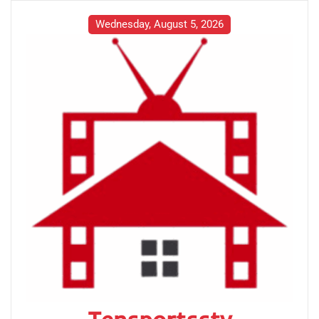
Skip
to
Wednesday, August 5, 2026
content