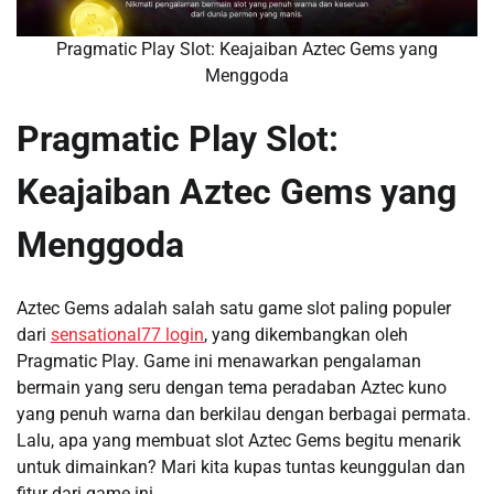
Pragmatic Play Slot: Keajaiban Aztec Gems yang
Menggoda
Pragmatic Play Slot:
Keajaiban Aztec Gems yang
Menggoda
Aztec Gems adalah salah satu game slot paling populer
dari
sensational77 login
, yang dikembangkan oleh
Pragmatic Play. Game ini menawarkan pengalaman
bermain yang seru dengan tema peradaban Aztec kuno
yang penuh warna dan berkilau dengan berbagai permata.
Lalu, apa yang membuat slot Aztec Gems begitu menarik
untuk dimainkan? Mari kita kupas tuntas keunggulan dan
fitur dari game ini.