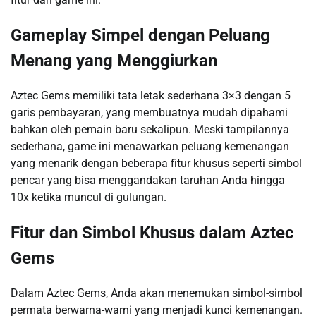
Gameplay Simpel dengan Peluang
Menang yang Menggiurkan
Aztec Gems memiliki tata letak sederhana 3×3 dengan 5
garis pembayaran, yang membuatnya mudah dipahami
bahkan oleh pemain baru sekalipun. Meski tampilannya
sederhana, game ini menawarkan peluang kemenangan
yang menarik dengan beberapa fitur khusus seperti simbol
pencar yang bisa menggandakan taruhan Anda hingga
10x ketika muncul di gulungan.
Fitur dan Simbol Khusus dalam Aztec
Gems
Dalam Aztec Gems, Anda akan menemukan simbol-simbol
permata berwarna-warni yang menjadi kunci kemenangan.