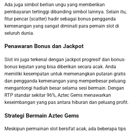
Ada juga simbol berlian ungu yang memberikan
pembayaran tertinggi dibanding simbol lainnya. Selain itu,
fitur pencar (scatter) hadir sebagai bonus pengganda
kemenangan yang sangat diminati para pemain slot di
seluruh dunia.
Penawaran Bonus dan Jackpot
Slot ini juga terkenal dengan jackpot progresif dan bonus-
bonus kejutan yang bisa diberikan secara acak. Anda
memiliki kesempatan untuk memenangkan putaran gratis
dan pengganda kemenangan yang memperbesar peluang
mengantongi hadiah besar selama sesi bermain. Dengan
RTP standar sekitar 96%, Aztec Gems menawarkan
keseimbangan yang pas antara hiburan dan peluang profit.
Strategi Bermain Aztec Gems
Meskipun permainan slot bersifat acak, ada beberapa tips