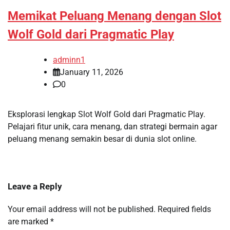
Memikat Peluang Menang dengan Slot
Wolf Gold dari Pragmatic Play
adminn1
January 11, 2026
0
Eksplorasi lengkap Slot Wolf Gold dari Pragmatic Play.
Pelajari fitur unik, cara menang, dan strategi bermain agar
peluang menang semakin besar di dunia slot online.
Leave a Reply
Your email address will not be published.
Required fields
are marked
*