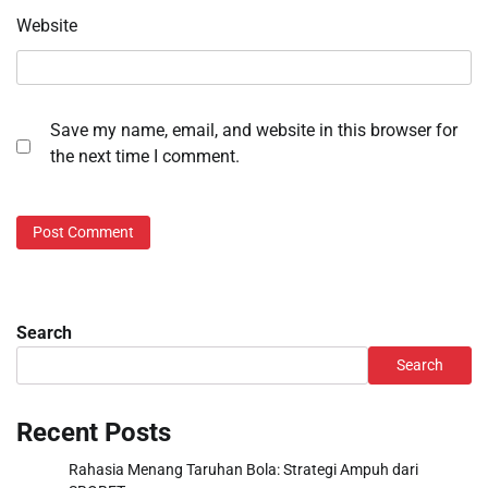
Website
Save my name, email, and website in this browser for
the next time I comment.
Search
Search
Recent Posts
Rahasia Menang Taruhan Bola: Strategi Ampuh dari