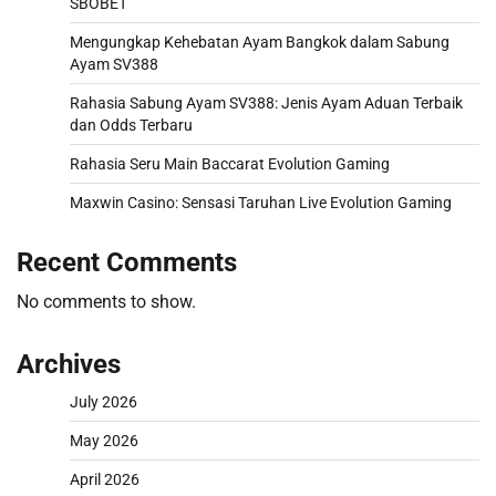
SBOBET
Mengungkap Kehebatan Ayam Bangkok dalam Sabung
Ayam SV388
Rahasia Sabung Ayam SV388: Jenis Ayam Aduan Terbaik
dan Odds Terbaru
Rahasia Seru Main Baccarat Evolution Gaming
Maxwin Casino: Sensasi Taruhan Live Evolution Gaming
Recent Comments
No comments to show.
Archives
July 2026
May 2026
April 2026