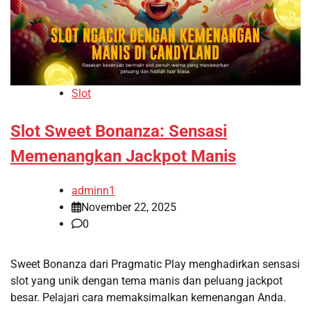
Slot
Slot Sweet Bonanza: Sensasi
Memenangkan Jackpot Manis
adminn1
November 22, 2025
0
Sweet Bonanza dari Pragmatic Play menghadirkan sensasi
slot yang unik dengan tema manis dan peluang jackpot
besar. Pelajari cara memaksimalkan kemenangan Anda.