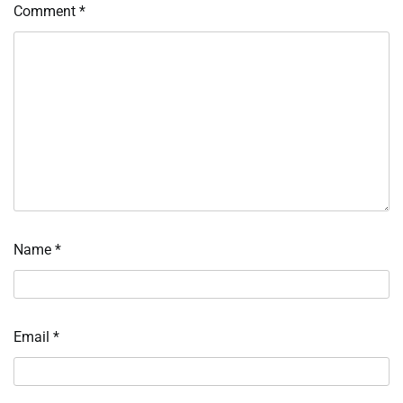
Comment
*
Name
*
Email
*