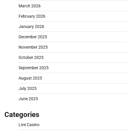
March 2026
February 2026
January 2026
December 2025
November 2025
October 2025
September 2025
August 2025
July 2025
June 2025
Categories
Live Casino