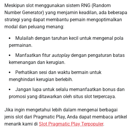
Meskipun slot menggunakan sistem RNG (Random
Number Generator) yang menjamin keadilan, ada beberapa
strategi yang dapat membantu pemain mengoptimalkan
modal dan peluang menang:
Mulailah dengan taruhan kecil untuk mengenal pola
permainan.
Manfaatkan fitur
autoplay
dengan pengaturan batas
kemenangan dan kerugian.
Perhatikan sesi dan waktu bermain untuk
menghindari kerugian berlebih.
Jangan lupa untuk selalu memanfaatkan bonus dan
promosi yang ditawarkan oleh situs slot terpercaya.
Jika ingin mengetahui lebih dalam mengenai berbagai
jenis slot dari Pragmatic Play, Anda dapat membaca artikel
menarik kami di
Slot Pragmatic Play Terpopuler
.