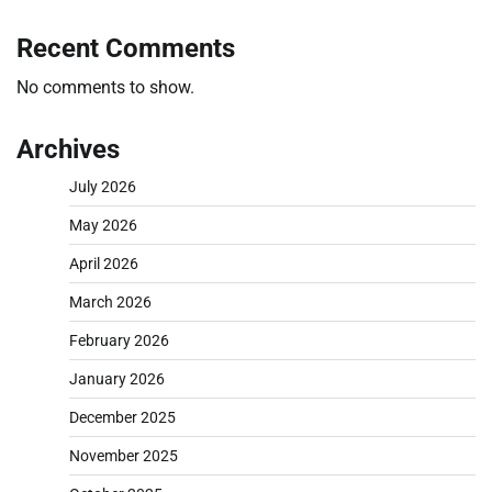
Recent Comments
No comments to show.
Archives
July 2026
May 2026
April 2026
March 2026
February 2026
January 2026
December 2025
November 2025