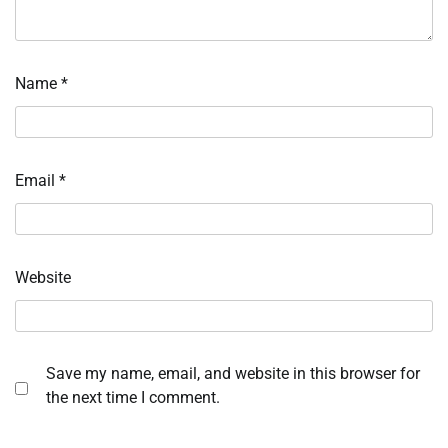
Name
*
Email
*
Website
Save my name, email, and website in this browser for
the next time I comment.