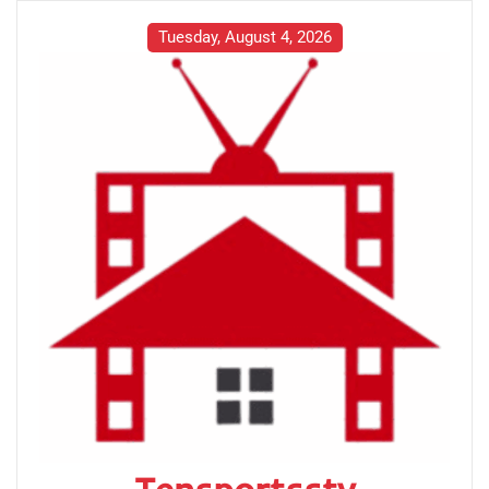
Skip
to
Tuesday, August 4, 2026
content