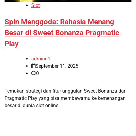
Slot
Spin Menggoda: Rahasia Menang
Besar di Sweet Bonanza Pragmatic
Play
adminn1
September 11, 2025
0
Temukan strategi dan fitur unggulan Sweet Bonanza dari
Pragmatic Play yang bisa membawamu ke kemenangan
besar di dunia slot online.