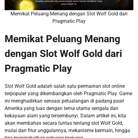
Memikat Peluang Menang dengan Slot Wolf Gold dari
Pragmatic Play
Memikat Peluang Menang
dengan Slot Wolf Gold dari
Pragmatic Play
Slot Wolf Gold adalah salah satu permainan slot online
terpopuler yang dikembangkan oleh Pragmatic Play. Game
ini menghadirkan sensasi petualangan di padang pasir
Amerika yang luas dengan tema utama serigala dan
kekayaan alam yang tersembunyi. Dalam artikel ini, kita
akan membahas secara tuntas tentang slot Wolf Gold,
mulai dari fitur unggulannya, mekanisme bermain, hingga
tips meningkatkan peluang menang.