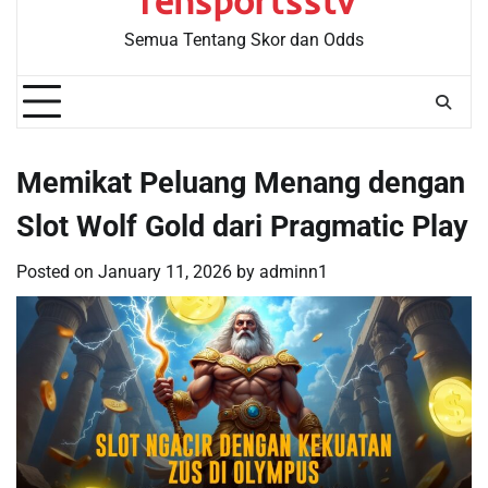
Tensportsstv
Semua Tentang Skor dan Odds
Memikat Peluang Menang dengan
Slot Wolf Gold dari Pragmatic Play
Posted on
January 11, 2026
by
adminn1