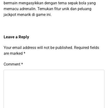
bermain mengasyikkan dengan tema sepak bola yang
memacu adrenalin. Temukan fitur unik dan peluang
jackpot menarik di game ini.
Leave a Reply
Your email address will not be published.
Required fields
are marked
*
Comment
*