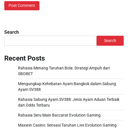
Search
Search
Recent Posts
Rahasia Menang Taruhan Bola: Strategi Ampuh dari
SBOBET
Mengungkap Kehebatan Ayam Bangkok dalam Sabung
Ayam SV388
Rahasia Sabung Ayam SV388: Jenis Ayam Aduan Terbaik
dan Odds Terbaru
Rahasia Seru Main Baccarat Evolution Gaming
Maxwin Casino: Sensasi Taruhan Live Evolution Gaming