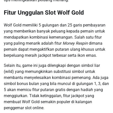
Fitur Unggulan Slot Wolf Gold
Wolf Gold memiliki 5 gulungan dan 25 garis pembayaran
yang memberikan banyak peluang kepada pemain untuk
mendapatkan kombinasi kemenangan. Salah satu fitur
yang paling menarik adalah fitur
Money Respin
dimana
pemain dapat mengaktifkan putaran ulang khusus untuk
berpeluang meraih jackpot terbesar serta ikon emas.
Selain itu, game ini juga dilengkapi dengan simbol liar
(wild) yang memungkinkan substitusi simbol untuk
membantu menyelesaikan kombinasi pemenang. Ada juga
simbol bonus bulan yang bila muncul di gulungan 1, 3, dan
5 akan memicu fitur putaran gratis dengan hadiah yang
menggiurkan. Tidak ketinggalan, fitur jackpot yang
membuat Wolf Gold semakin populer di kalangan
penggemar slot online.