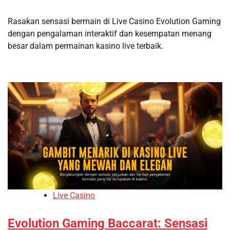
Rasakan sensasi bermain di Live Casino Evolution Gaming
dengan pengalaman interaktif dan kesempatan menang
besar dalam permainan kasino live terbaik.
Live Casino
Evolution Gaming Baccarat: Sensasi