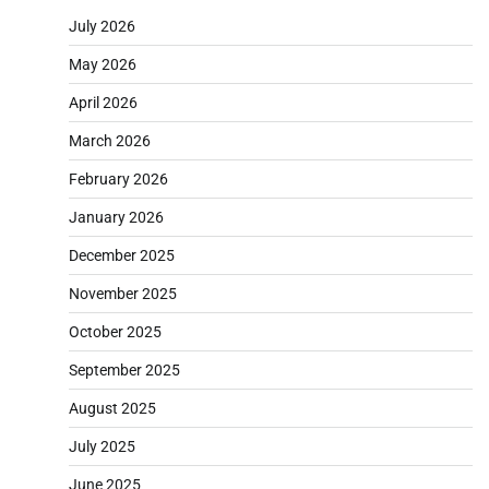
July 2026
May 2026
April 2026
March 2026
February 2026
January 2026
December 2025
November 2025
October 2025
September 2025
August 2025
July 2025
June 2025