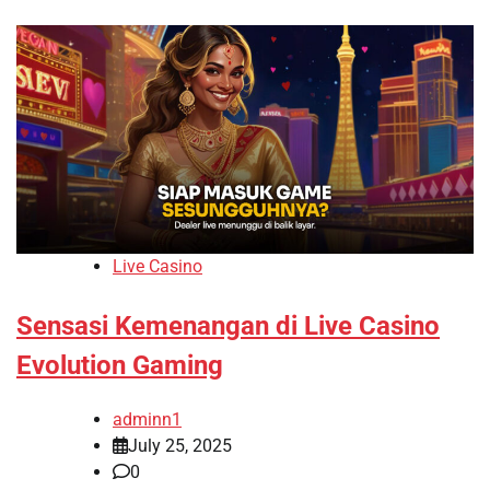
Live Casino
Sensasi Kemenangan di Live Casino
Evolution Gaming
adminn1
July 25, 2025
0