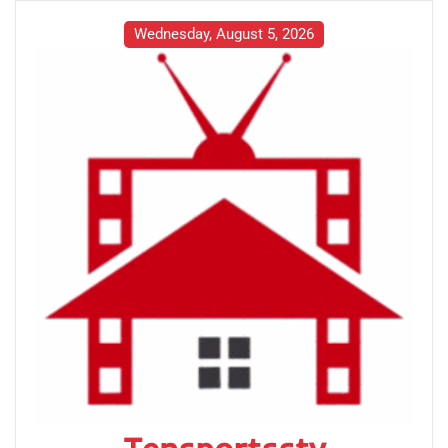
Skip
to
Wednesday, August 5, 2026
content