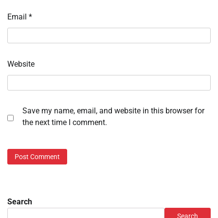
Email
*
Website
Save my name, email, and website in this browser for
the next time I comment.
Search
Search