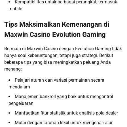
Kompatibilitas untuk berbagai perangkat, termasuk
mobile
Tips Maksimalkan Kemenangan di
Maxwin Casino Evolution Gaming
Bermain di Maxwin Casino dengan Evolution Gaming tidak
hanya soal keberuntungan, tetapi juga strategi. Berikut
beberapa tips yang bisa meningkatkan peluang Anda
menang:
Pelajari aturan dan variasi permainan secara
mendalam
Manajemen bankroll yang baik untuk mengontrol
pengeluaran
Manfaatkan fitur statistik untuk analisis pola dealer
Mulai dengan taruhan kecil untuk mengenali alur