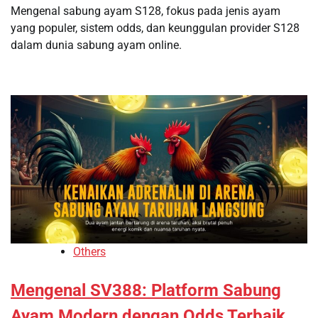
Mengenal sabung ayam S128, fokus pada jenis ayam
yang populer, sistem odds, dan keunggulan provider S128
dalam dunia sabung ayam online.
Others
Mengenal SV388: Platform Sabung
Ayam Modern dengan Odds Terbaik