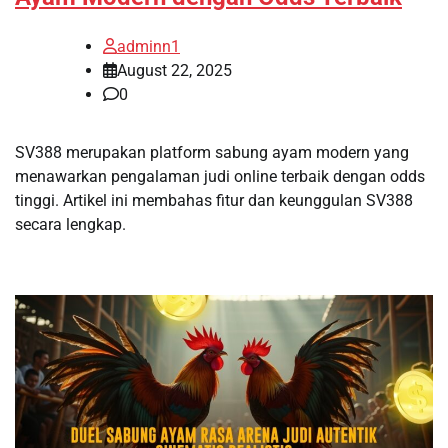
adminn1
August 22, 2025
0
SV388 merupakan platform sabung ayam modern yang
menawarkan pengalaman judi online terbaik dengan odds
tinggi. Artikel ini membahas fitur dan keunggulan SV388
secara lengkap.