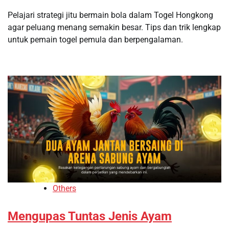
Pelajari strategi jitu bermain bola dalam Togel Hongkong
agar peluang menang semakin besar. Tips dan trik lengkap
untuk pemain togel pemula dan berpengalaman.
Others
Mengupas Tuntas Jenis Ayam