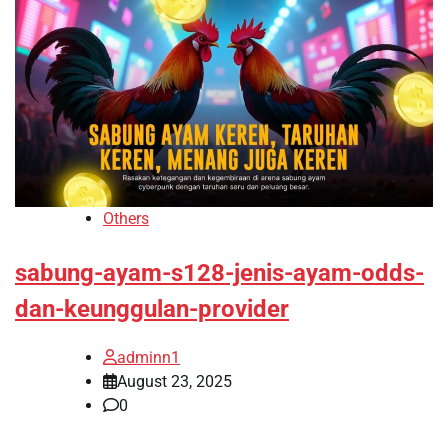
Others
sabung-ayam-s128-jenis-ayam-odds-
dan-keunggulan-provider
adminn1
August 23, 2025
0