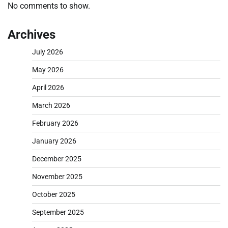
No comments to show.
Archives
July 2026
May 2026
April 2026
March 2026
February 2026
January 2026
December 2025
November 2025
October 2025
September 2025