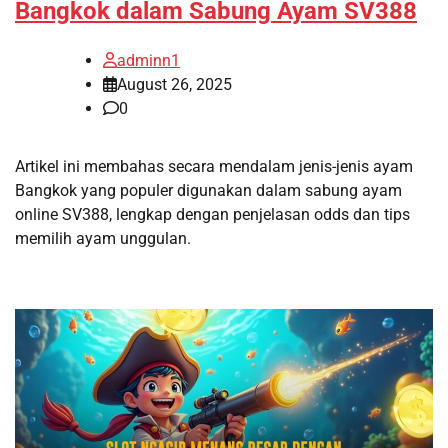
Bangkok dalam Sabung Ayam SV388
adminn1
August 26, 2025
0
Artikel ini membahas secara mendalam jenis-jenis ayam
Bangkok yang populer digunakan dalam sabung ayam
online SV388, lengkap dengan penjelasan odds dan tips
memilih ayam unggulan.