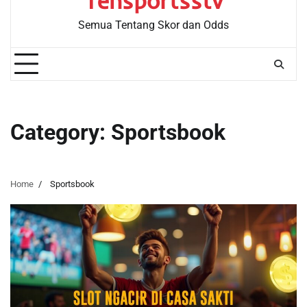
Tensportsstv
Semua Tentang Skor dan Odds
Category:
Sportsbook
Home
Sportsbook