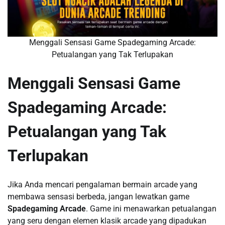
Menggali Sensasi Game Spadegaming Arcade:
Petualangan yang Tak Terlupakan
Menggali Sensasi Game
Spadegaming Arcade:
Petualangan yang Tak
Terlupakan
Jika Anda mencari pengalaman bermain arcade yang
membawa sensasi berbeda, jangan lewatkan game
Spadegaming Arcade
. Game ini menawarkan petualangan
yang seru dengan elemen klasik arcade yang dipadukan