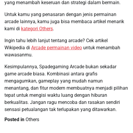
yang menambah keseruan dan strategi dalam bermain.
Untuk kamu yang penasaran dengan jenis permainan
arcade lainnya, kamu juga bisa membaca artikel menarik
kami di
kategori Others
.
Ingin tahu lebih lanjut tentang arcade? Cek artikel
Wikipedia di
Arcade permainan video
untuk menambah
wawasanmu.
Kesimpulannya, Spadegaming Arcade bukan sekadar
game arcade biasa. Kombinasi antara grafis
mengagumkan, gameplay yang mudah namun
menantang, dan fitur modern membuatnya menjadi pilihan
tepat untuk mengisi waktu luang dengan hiburan
berkualitas. Jangan ragu mencoba dan rasakan sendiri
sensasi petualangan tak terlupakan yang ditawarkan.
Posted in
Others