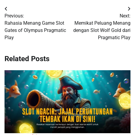
Post
Previous:
Next:
navigation
Rahasia Menang Game Slot
Memikat Peluang Menang
Gates of Olympus Pragmatic
dengan Slot Wolf Gold dari
Play
Pragmatic Play
Related Posts