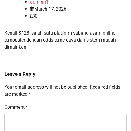
adminn1
March 17, 2026
0
Kenali S128, salah satu platform sabung ayam online
terpopuler dengan odds terpercaya dan sistem mudah
dimainkan.
Leave a Reply
Your email address will not be published.
Required fields
are marked
*
Comment
*