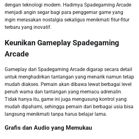
dengan teknologi modern. Hadirnya Spadegaming Arcade
menjadi angin segar bagi para penggemar game yang
ingin merasakan nostalgia sekaligus menikmati fitur-fitur
terbaru yang inovatif.
Keunikan Gameplay Spadegaming
Arcade
Gameplay dari Spadegaming Arcade digarap secara detail
untuk menghadirkan tantangan yang menarik namun tetap
mudah diakses. Pemain akan dibawa lewat berbagai level
penuh warna dan tantangan yang memacu adrenalin.
Tidak hanya itu, game ini juga mengusung kontrol yang
mudah dipahami, sehingga pemain dari berbagai usia bisa
langsung menikmati tanpa harus belajar lama.
Grafis dan Audio yang Memukau