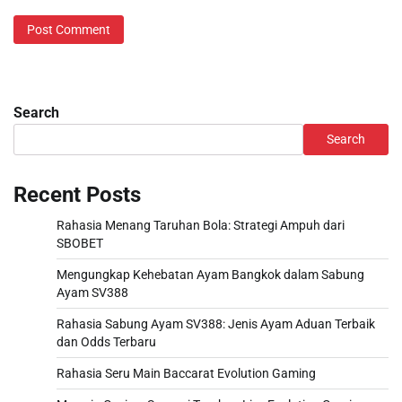
Search
Search
Recent Posts
Rahasia Menang Taruhan Bola: Strategi Ampuh dari
SBOBET
Mengungkap Kehebatan Ayam Bangkok dalam Sabung
Ayam SV388
Rahasia Sabung Ayam SV388: Jenis Ayam Aduan Terbaik
dan Odds Terbaru
Rahasia Seru Main Baccarat Evolution Gaming