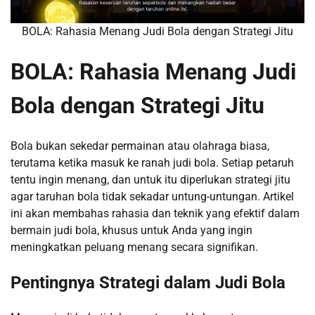
BOLA: Rahasia Menang Judi Bola dengan Strategi Jitu
BOLA: Rahasia Menang Judi
Bola dengan Strategi Jitu
Bola bukan sekedar permainan atau olahraga biasa,
terutama ketika masuk ke ranah judi bola. Setiap petaruh
tentu ingin menang, dan untuk itu diperlukan strategi jitu
agar taruhan bola tidak sekadar untung-untungan. Artikel
ini akan membahas rahasia dan teknik yang efektif dalam
bermain judi bola, khusus untuk Anda yang ingin
meningkatkan peluang menang secara signifikan.
Pentingnya Strategi dalam Judi Bola