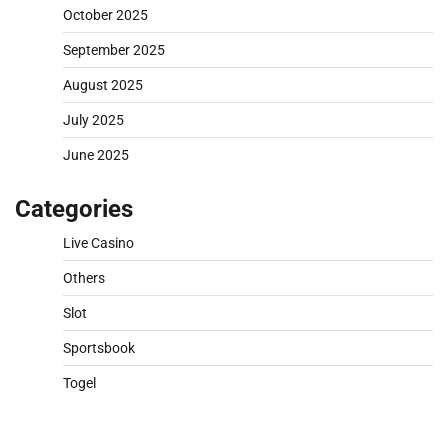
October 2025
September 2025
August 2025
July 2025
June 2025
Categories
Live Casino
Others
Slot
Sportsbook
Togel