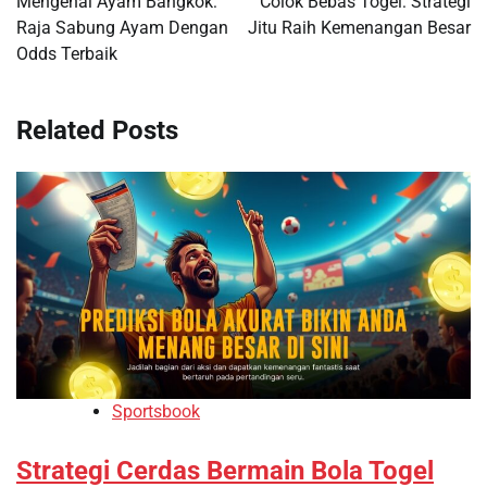
Mengenal Ayam Bangkok:
Colok Bebas Togel: Strategi
Raja Sabung Ayam Dengan
Jitu Raih Kemenangan Besar
Odds Terbaik
Related Posts
Sportsbook
Strategi Cerdas Bermain Bola Togel