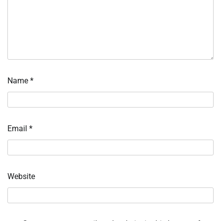
Name
*
Email
*
Website