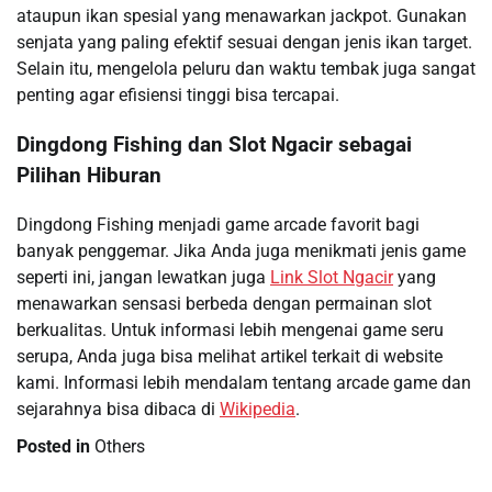
ataupun ikan spesial yang menawarkan jackpot. Gunakan
senjata yang paling efektif sesuai dengan jenis ikan target.
Selain itu, mengelola peluru dan waktu tembak juga sangat
penting agar efisiensi tinggi bisa tercapai.
Dingdong Fishing dan Slot Ngacir sebagai
Pilihan Hiburan
Dingdong Fishing menjadi game arcade favorit bagi
banyak penggemar. Jika Anda juga menikmati jenis game
seperti ini, jangan lewatkan juga
Link Slot Ngacir
yang
menawarkan sensasi berbeda dengan permainan slot
berkualitas. Untuk informasi lebih mengenai game seru
serupa, Anda juga bisa melihat artikel terkait di website
kami.
Informasi lebih mendalam tentang arcade game dan
sejarahnya bisa dibaca di
Wikipedia
.
Posted in
Others