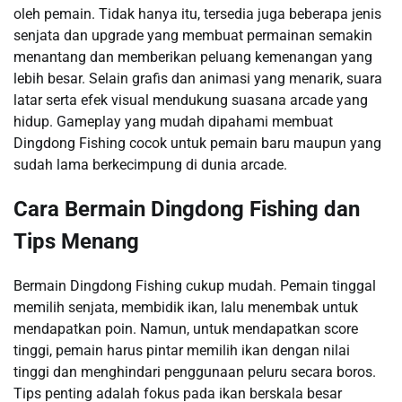
oleh pemain. Tidak hanya itu, tersedia juga beberapa jenis
senjata dan upgrade yang membuat permainan semakin
menantang dan memberikan peluang kemenangan yang
lebih besar. Selain grafis dan animasi yang menarik, suara
latar serta efek visual mendukung suasana arcade yang
hidup. Gameplay yang mudah dipahami membuat
Dingdong Fishing cocok untuk pemain baru maupun yang
sudah lama berkecimpung di dunia arcade.
Cara Bermain Dingdong Fishing dan
Tips Menang
Bermain Dingdong Fishing cukup mudah. Pemain tinggal
memilih senjata, membidik ikan, lalu menembak untuk
mendapatkan poin. Namun, untuk mendapatkan score
tinggi, pemain harus pintar memilih ikan dengan nilai
tinggi dan menghindari penggunaan peluru secara boros.
Tips penting adalah fokus pada ikan berskala besar