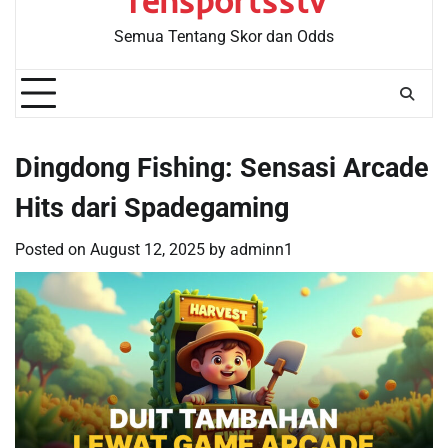
Tensportsstv
Semua Tentang Skor dan Odds
Dingdong Fishing: Sensasi Arcade
Hits dari Spadegaming
Posted on
August 12, 2025
by
adminn1