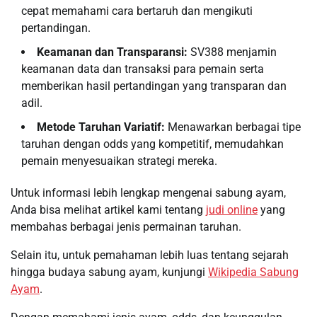
cepat memahami cara bertaruh dan mengikuti
pertandingan.
Keamanan dan Transparansi:
SV388 menjamin
keamanan data dan transaksi para pemain serta
memberikan hasil pertandingan yang transparan dan
adil.
Metode Taruhan Variatif:
Menawarkan berbagai tipe
taruhan dengan odds yang kompetitif, memudahkan
pemain menyesuaikan strategi mereka.
Untuk informasi lebih lengkap mengenai sabung ayam,
Anda bisa melihat artikel kami tentang
judi online
yang
membahas berbagai jenis permainan taruhan.
Selain itu, untuk pemahaman lebih luas tentang sejarah
hingga budaya sabung ayam, kunjungi
Wikipedia Sabung
Ayam
.