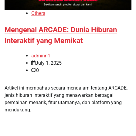
Others
Mengenal ARCADE: Dunia Hiburan
Interaktif yang Memikat
adminn1
July 1, 2025
0
Artikel ini membahas secara mendalam tentang ARCADE,
jenis hiburan interaktif yang menawarkan berbagai
permainan menarik, fitur utamanya, dan platform yang
mendukung.