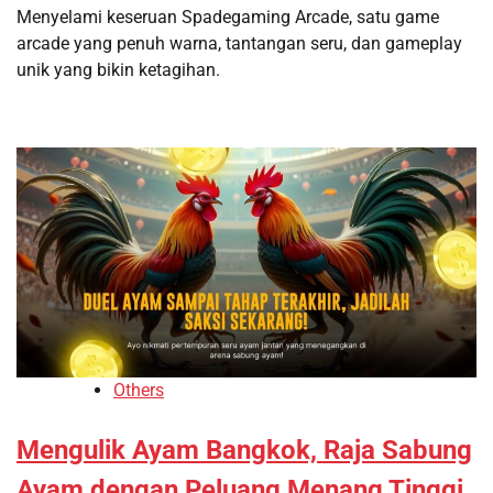
Menyelami keseruan Spadegaming Arcade, satu game
arcade yang penuh warna, tantangan seru, dan gameplay
unik yang bikin ketagihan.
Others
Mengulik Ayam Bangkok, Raja Sabung
Ayam dengan Peluang Menang Tinggi