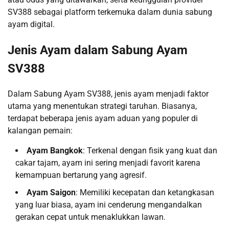
SV388 sebagai platform terkemuka dalam dunia sabung
ayam digital.
Jenis Ayam dalam Sabung Ayam
SV388
Dalam Sabung Ayam SV388, jenis ayam menjadi faktor
utama yang menentukan strategi taruhan. Biasanya,
terdapat beberapa jenis ayam aduan yang populer di
kalangan pemain:
Ayam Bangkok
: Terkenal dengan fisik yang kuat dan
cakar tajam, ayam ini sering menjadi favorit karena
kemampuan bertarung yang agresif.
Ayam Saigon
: Memiliki kecepatan dan ketangkasan
yang luar biasa, ayam ini cenderung mengandalkan
gerakan cepat untuk menaklukkan lawan.