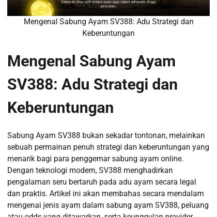
Mengenal Sabung Ayam SV388: Adu Strategi dan
Keberuntungan
Mengenal Sabung Ayam
SV388: Adu Strategi dan
Keberuntungan
Sabung Ayam SV388 bukan sekadar tontonan, melainkan
sebuah permainan penuh strategi dan keberuntungan yang
menarik bagi para penggemar sabung ayam online.
Dengan teknologi modern, SV388 menghadirkan
pengalaman seru bertaruh pada adu ayam secara legal
dan praktis. Artikel ini akan membahas secara mendalam
mengenai jenis ayam dalam sabung ayam SV388, peluang
atau odds yang ditawarkan, serta keunggulan provider