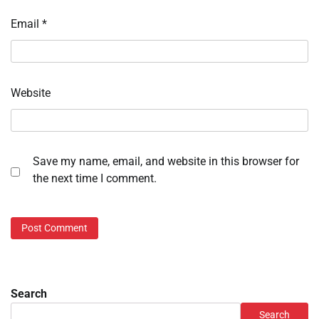
Email
*
Website
Save my name, email, and website in this browser for
the next time I comment.
Search
Search