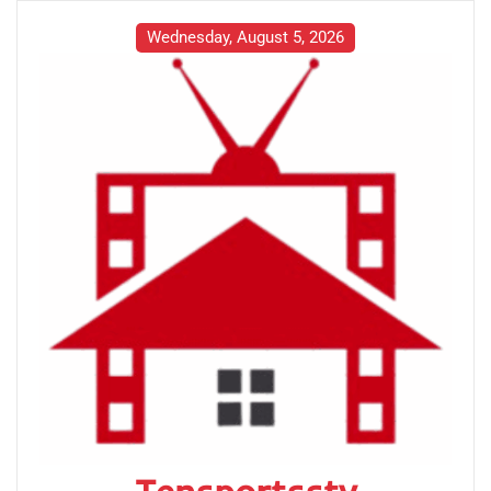
Skip
to
Wednesday, August 5, 2026
content