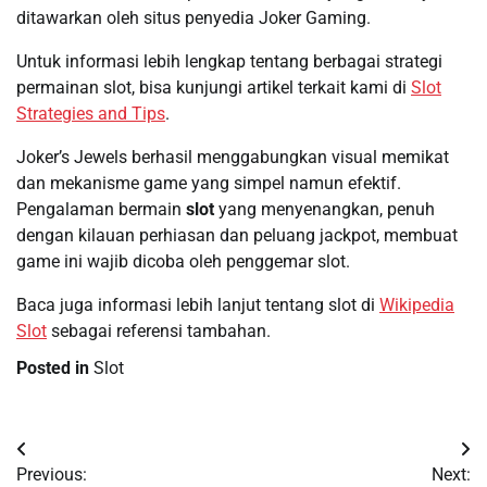
ditawarkan oleh situs penyedia Joker Gaming.
Untuk informasi lebih lengkap tentang berbagai strategi
permainan slot, bisa kunjungi artikel terkait kami di
Slot
Strategies and Tips
.
Joker’s Jewels berhasil menggabungkan visual memikat
dan mekanisme game yang simpel namun efektif.
Pengalaman bermain
slot
yang menyenangkan, penuh
dengan kilauan perhiasan dan peluang jackpot, membuat
game ini wajib dicoba oleh penggemar slot.
Baca juga informasi lebih lanjut tentang slot di
Wikipedia
Slot
sebagai referensi tambahan.
Posted in
Slot
Post
Previous:
Next: