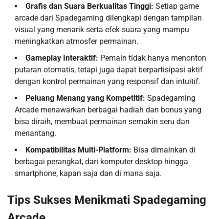
Grafis dan Suara Berkualitas Tinggi:
Setiap game
arcade dari Spadegaming dilengkapi dengan tampilan
visual yang menarik serta efek suara yang mampu
meningkatkan atmosfer permainan.
Gameplay Interaktif:
Pemain tidak hanya menonton
putaran otomatis, tetapi juga dapat berpartisipasi aktif
dengan kontrol permainan yang responsif dan intuitif.
Peluang Menang yang Kompetitif:
Spadegaming
Arcade menawarkan berbagai hadiah dan bonus yang
bisa diraih, membuat permainan semakin seru dan
menantang.
Kompatibilitas Multi-Platform:
Bisa dimainkan di
berbagai perangkat, dari komputer desktop hingga
smartphone, kapan saja dan di mana saja.
Tips Sukses Menikmati Spadegaming
Arcade