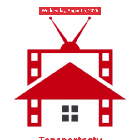
Skip
to
Wednesday, August 5, 2026
content