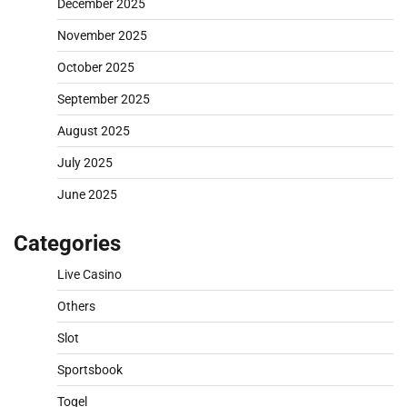
December 2025
November 2025
October 2025
September 2025
August 2025
July 2025
June 2025
Categories
Live Casino
Others
Slot
Sportsbook
Togel