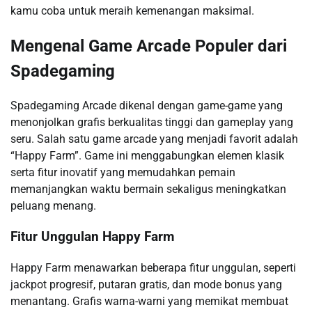
kamu coba untuk meraih kemenangan maksimal.
Mengenal Game Arcade Populer dari
Spadegaming
Spadegaming Arcade dikenal dengan game-game yang
menonjolkan grafis berkualitas tinggi dan gameplay yang
seru. Salah satu game arcade yang menjadi favorit adalah
“Happy Farm”. Game ini menggabungkan elemen klasik
serta fitur inovatif yang memudahkan pemain
memanjangkan waktu bermain sekaligus meningkatkan
peluang menang.
Fitur Unggulan Happy Farm
Happy Farm menawarkan beberapa fitur unggulan, seperti
jackpot progresif, putaran gratis, dan mode bonus yang
menantang. Grafis warna-warni yang memikat membuat