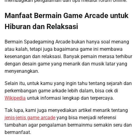
membagikan pengalaman dan tips melalui forum online.
Manfaat Bermain Game Arcade untuk
Hiburan dan Relaksasi
Bermain Spadegaming Arcade bukan hanya soal menang
atau kalah, tetapi juga bagaimana game ini membawa
kesenangan dan relaksasi. Banyak pemain merasa terhibur
dengan desain game yang menarik dan musik latar yang
menyenangkan.
Selain itu, untuk kamu yang ingin tahu tentang sejarah dan
perkembangan game arkade lebih dalam, bisa cek di
Wikipedia
untuk informasi lengkap dan terpercaya.
Tak lupa, kami juga menyediakan artikel menarik tentang
jenis-jenis game arcade
yang bisa menjadi referensi
tambahan agar pengalaman bermainmu semakin seru dan
bermanfaat.