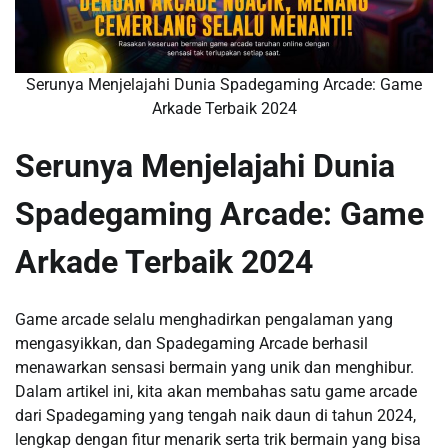
Serunya Menjelajahi Dunia Spadegaming Arcade: Game
Arkade Terbaik 2024
Serunya Menjelajahi Dunia
Spadegaming Arcade: Game
Arkade Terbaik 2024
Game arcade selalu menghadirkan pengalaman yang
mengasyikkan, dan Spadegaming Arcade berhasil
menawarkan sensasi bermain yang unik dan menghibur.
Dalam artikel ini, kita akan membahas satu game arcade
dari Spadegaming yang tengah naik daun di tahun 2024,
lengkap dengan fitur menarik serta trik bermain yang bisa