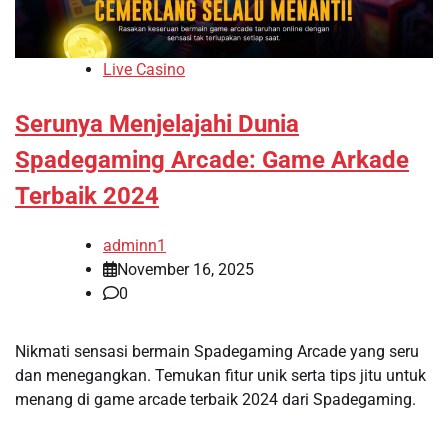
Live Casino
Serunya Menjelajahi Dunia
Spadegaming Arcade: Game Arkade
Terbaik 2024
adminn1
November 16, 2025
0
Nikmati sensasi bermain Spadegaming Arcade yang seru
dan menegangkan. Temukan fitur unik serta tips jitu untuk
menang di game arcade terbaik 2024 dari Spadegaming.