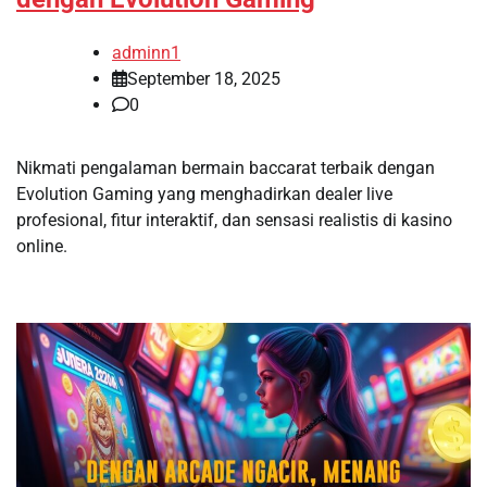
adminn1
September 18, 2025
0
Nikmati pengalaman bermain baccarat terbaik dengan
Evolution Gaming yang menghadirkan dealer live
profesional, fitur interaktif, dan sensasi realistis di kasino
online.