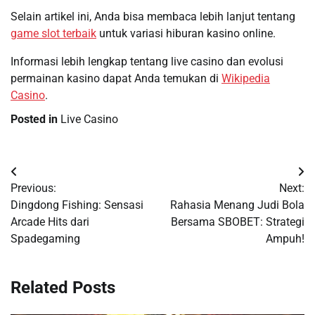
Selain artikel ini, Anda bisa membaca lebih lanjut tentang
game slot terbaik
untuk variasi hiburan kasino online.
Informasi lebih lengkap tentang live casino dan evolusi
permainan kasino dapat Anda temukan di
Wikipedia
Casino
.
Posted in
Live Casino
Post
Previous:
Next:
navigation
Dingdong Fishing: Sensasi
Rahasia Menang Judi Bola
Arcade Hits dari
Bersama SBOBET: Strategi
Spadegaming
Ampuh!
Related Posts