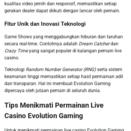
kualitas video jernih dan responsif, memastikan setiap
gerakan dealer dapat diikuti dengan lancar oleh pemain.
Fitur Unik dan Inovasi Teknologi
Game Shows yang menggabungkan hiburan dan taruhan
secara real-time. Contohnya adalah
Dream Catcher
dan
Crazy Time
yang sangat populer di kalangan pemain live
casino.
Teknologi
Random Number Generator (RNG)
serta sistem
keamanan tinggi memastikan setiap hasil permainan adil
dan transparan. Hal ini membuat Evolution Gaming
dipercaya oleh jutaan pemain di seluruh dunia.
Tips Menikmati Permainan Live
Casino Evolution Gaming
Untuk menikmati permainan live casino Evolution Gaming