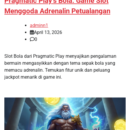
Pragmatic Play’s Bola: Game Slot
Menggoda Adrenalin Petualangan
adminn1
April 13, 2026
0
Slot Bola dari Pragmatic Play menyajikan pengalaman
bermain mengasyikkan dengan tema sepak bola yang
memacu adrenalin. Temukan fitur unik dan peluang
jackpot menarik di game ini.