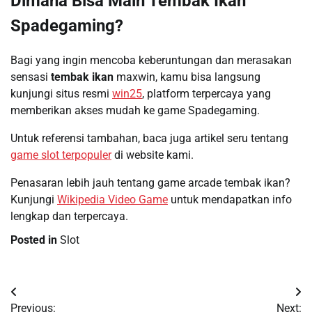
Dimana Bisa Main Tembak Ikan
Spadegaming?
Bagi yang ingin mencoba keberuntungan dan merasakan
sensasi
tembak ikan
maxwin, kamu bisa langsung
kunjungi situs resmi
win25
, platform terpercaya yang
memberikan akses mudah ke game Spadegaming.
Untuk referensi tambahan, baca juga artikel seru tentang
game slot terpopuler
di website kami.
Penasaran lebih jauh tentang game arcade tembak ikan?
Kunjungi
Wikipedia Video Game
untuk mendapatkan info
lengkap dan terpercaya.
Posted in
Slot
Post
Previous:
Next: