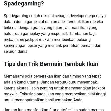
Spadegaming?
Spadegaming sudah dikenal sebagai developer terpercaya
dalam dunia game slot dan arcade. Tembak ikan mereka
terkenal dengan grafis yang tajam, animasi ikan yang
halus, dan gameplay yang responsif. Tambahan lagi,
mekanisme jackpot maxwin memberikan peluang
kemenangan besar yang menarik perhatian pemain dari
seluruh dunia.
Tips dan Trik Bermain Tembak Ikan
Memahami pola pergerakan ikan dan timing yang tepat
adalah kunci utama. Jangan terburu-buru menembak,
karena akurasi lebih penting untuk memenangkan jackpot
maxwin. Fokuslah pada ikan yang memberikan nilai tinggi
untuk mengoptimalkan hasil tembakan Anda.
Jangan lupa manfaatkan fitur autofire jika sudah merasa