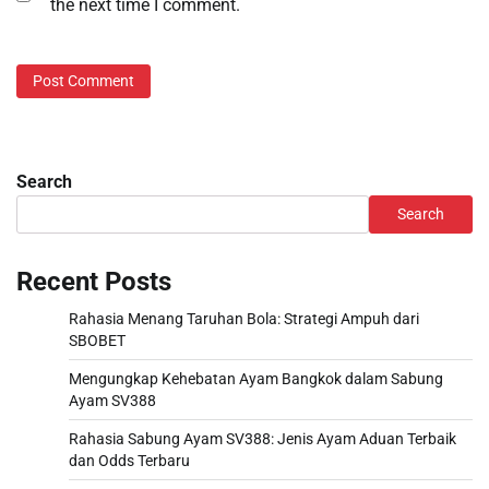
the next time I comment.
Search
Search
Recent Posts
Rahasia Menang Taruhan Bola: Strategi Ampuh dari
SBOBET
Mengungkap Kehebatan Ayam Bangkok dalam Sabung
Ayam SV388
Rahasia Sabung Ayam SV388: Jenis Ayam Aduan Terbaik
dan Odds Terbaru