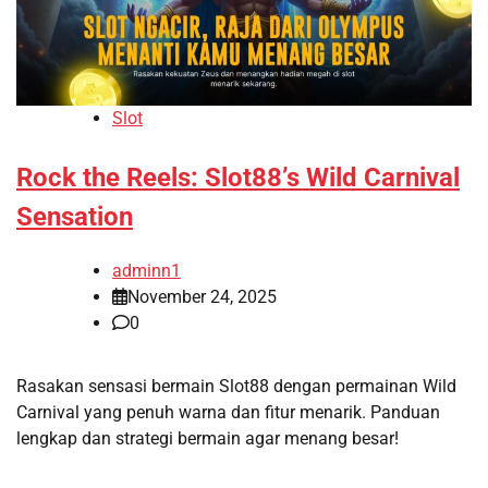
Slot
Rock the Reels: Slot88’s Wild Carnival
Sensation
adminn1
November 24, 2025
0
Rasakan sensasi bermain Slot88 dengan permainan Wild
Carnival yang penuh warna dan fitur menarik. Panduan
lengkap dan strategi bermain agar menang besar!