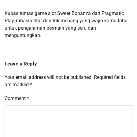
Kupas tuntas game slot Sweet Bonanza dari Pragmatic
Play, rahasia fitur dan trik menang yang wajib kamu tahu
untuk pengalaman bermain yang seru dan
menguntungkan.
Leave a Reply
Your email address will not be published.
Required fields
are marked
*
Comment
*