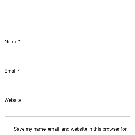
Name
*
Email
*
Website
Save my name, email, and website in this browser for