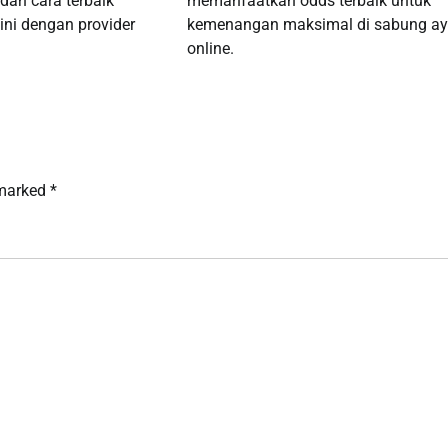
an cara terbaik
memanfaatkan odds terbaik untuk
ni dengan provider
kemenangan maksimal di sabung a
online.
 marked
*