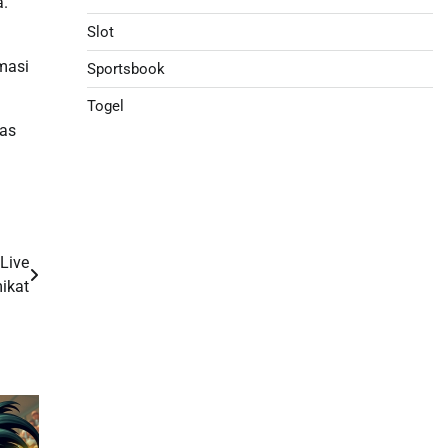
a.
Slot
masi
Sportsbook
Togel
as
Live
ikat