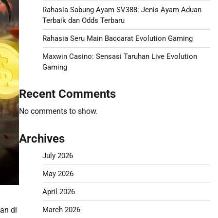
Rahasia Sabung Ayam SV388: Jenis Ayam Aduan
Terbaik dan Odds Terbaru
Rahasia Seru Main Baccarat Evolution Gaming
Maxwin Casino: Sensasi Taruhan Live Evolution
Gaming
Recent Comments
No comments to show.
Archives
July 2026
May 2026
April 2026
an di
March 2026