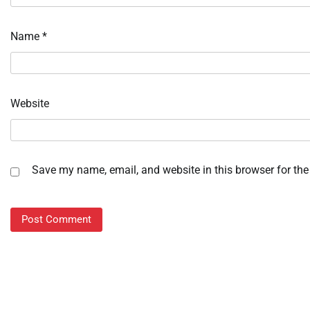
Name
*
Website
Save my name, email, and website in this browser for the