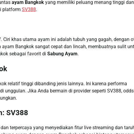
tuntas
ayam Bangkok
yang memiliki peluang menang tinggi dan
i platform
SV388
.
. Ciri khas utama ayam ini adalah tubuh yang gagah, dengan o
kan ayam Bangkok sangat cepat dan lincah, membuatnya sulit un
kok sebagai favorit di
Sabung Ayam
.
ok
latif tinggi dibanding jenis lainnya. Ini karena performa
 unggulan. Jika Anda bermain di provider seperti SV388, odds 
tungkan.
m: SV388
 dan terpercaya yang menyediakan fitur live streaming dan tar