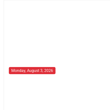
Skip
to
content
Monday, August 3, 2026