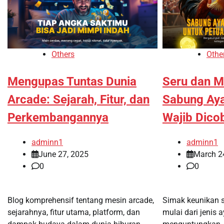
Others
Othe
Mengupas Tuntas Dunia
Seru dan M
Arcade: Sejarah, Fitur, dan
Sabung Ay
Perkembangannya
Wajib Dico
adminn1
adminn1
June 27, 2025
March 2
0
0
Blog komprehensif tentang mesin arcade,
Simak keunikan 
sejarahnya, fitur utama, platform, dan
mulai dari jenis