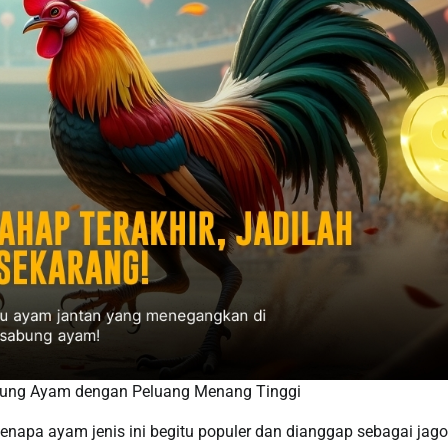
bung Ayam dengan Peluang Menang Tinggi
Kenapa ayam jenis ini begitu populer dan dianggap sebagai jago