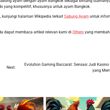
n sabung ayam dengan ayam Bangkok sebagai bintang utamany
dds yang kompetitif, khususnya untuk ayam Bangkok.
, kunjungi halaman Wikipedia terkait
Sabung Ayam
untuk infor
dapat membaca artikel relevan kami di
Others
yang membah
Evolution Gaming Baccarat: Sensasi Judi Kasino 
Next:
yang Mem