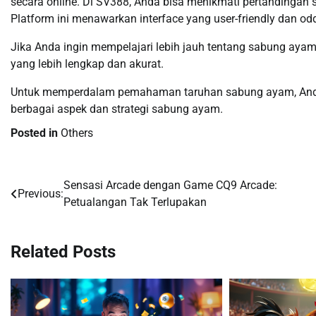
secara online. Di SV388, Anda bisa menikmati pertandinga
Platform ini menawarkan interface yang user-friendly dan o
Jika Anda ingin mempelajari lebih jauh tentang sabung ayam
yang lebih lengkap dan akurat.
Untuk memperdalam pemahaman taruhan sabung ayam, Anda 
berbagai aspek dan strategi sabung ayam.
Posted in
Others
Sensasi Arcade dengan Game CQ9 Arcade:
Post
Previous:
Petualangan Tak Terlupakan
navigation
Related Posts