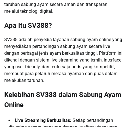
taruhan sabung ayam secara aman dan transparan
melalui teknologi digital.
Apa Itu SV388?
SV388 adalah penyedia layanan sabung ayam online yang
menyediakan pertandingan sabung ayam secara live
dengan berbagai jenis ayam berkualitas tinggi. Platform ini
dikenal dengan sistem live streaming yang jernih, interface
yang user-friendly, dan tentu saja odds yang kompetitif,
membuat para petaruh merasa nyaman dan puas dalam
melakukan taruhan.
Kelebihan SV388 dalam Sabung Ayam
Online
Live Streaming Berkualitas:
Setiap pertandingan