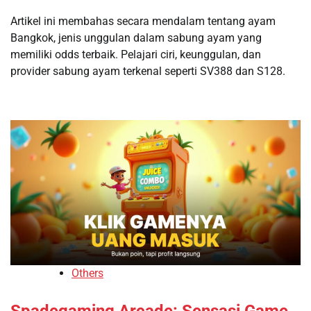
Artikel ini membahas secara mendalam tentang ayam
Bangkok, jenis unggulan dalam sabung ayam yang
memiliki odds terbaik. Pelajari ciri, keunggulan, dan
provider sabung ayam terkenal seperti SV388 dan S128.
Others