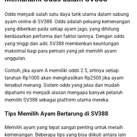
Odds menjadi salah satu daya tarik utama dalam sabung
ayam online di SV388. Odds adalah peluang kemenangan
yang diberikan pada setiap ayam jago, yang dihitung
berdasarkan performa dan faktor lainnya. Dengan odds
yang tinggi dan adil, SV388 memberikan keuntungan
maksimal bagi para pemain yang jeli memilih ayam
unggulan.
Contoh, jika ayam A memiliki odds 2.5, artinya setiap
taruhan Rp1000 akan menghasilkan Rp2500 jika ayam
tersebut menang. Sistem odds yang jelas dan mudah
dipahami ini menjadi alasan mengapa banyak petaruh
memilih SV388 sebagai platform utama mereka.
Tips Memilih Ayam Bertarung di SV388
Memilih ayam yang tepat sangat penting untuk meraih
kemenangan. Beberapa tips yang bisa diikuti antara lain