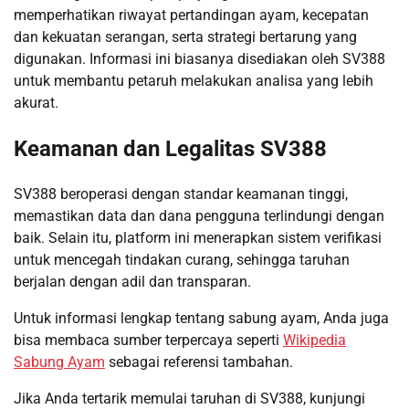
memperhatikan riwayat pertandingan ayam, kecepatan
dan kekuatan serangan, serta strategi bertarung yang
digunakan. Informasi ini biasanya disediakan oleh SV388
untuk membantu petaruh melakukan analisa yang lebih
akurat.
Keamanan dan Legalitas SV388
SV388 beroperasi dengan standar keamanan tinggi,
memastikan data dan dana pengguna terlindungi dengan
baik. Selain itu, platform ini menerapkan sistem verifikasi
untuk mencegah tindakan curang, sehingga taruhan
berjalan dengan adil dan transparan.
Untuk informasi lengkap tentang sabung ayam, Anda juga
bisa membaca sumber terpercaya seperti
Wikipedia
Sabung Ayam
sebagai referensi tambahan.
Jika Anda tertarik memulai taruhan di SV388, kunjungi