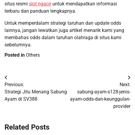
situs resmi
slot ngacir
untuk mendapatkan informasi
terbaru dan panduan lengkapnya.
Untuk memperdalam strategi taruhan dan update odds
lainnya, jangan lewatkan juga artikel menarik kami yang
membahas odds dalam taruhan olahraga di situs kami
sebelumnya.
Posted in
Others
Post
Previous:
Next:
navigation
Strategi Jitu Menang Sabung
sabung-ayam-s128-jenis-
Ayam di SV388
ayam-odds-dan-keunggulan-
provider
Related Posts