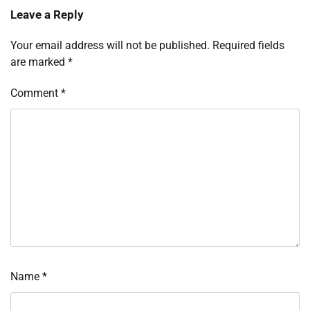
Leave a Reply
Your email address will not be published.
Required fields
are marked
*
Comment
*
Name
*