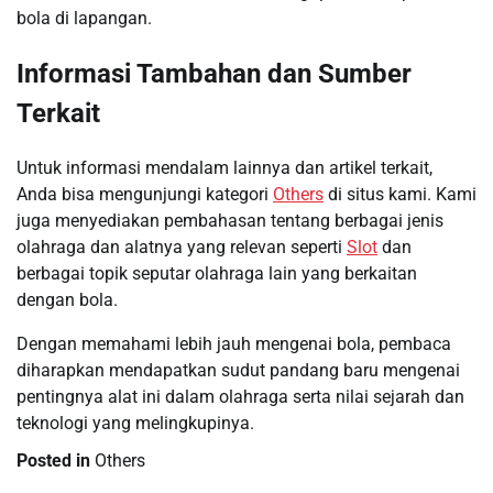
bola di lapangan.
Informasi Tambahan dan Sumber
Terkait
Untuk informasi mendalam lainnya dan artikel terkait,
Anda bisa mengunjungi kategori
Others
di situs kami. Kami
juga menyediakan pembahasan tentang berbagai jenis
olahraga dan alatnya yang relevan seperti
Slot
dan
berbagai topik seputar olahraga lain yang berkaitan
dengan bola.
Dengan memahami lebih jauh mengenai bola, pembaca
diharapkan mendapatkan sudut pandang baru mengenai
pentingnya alat ini dalam olahraga serta nilai sejarah dan
teknologi yang melingkupinya.
Posted in
Others