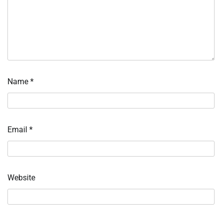
Name
*
Email
*
Website