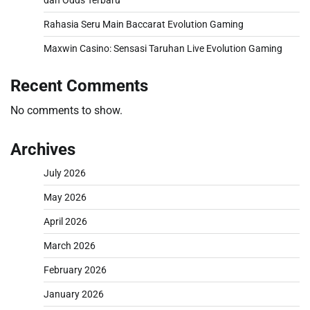
dan Odds Terbaru
Rahasia Seru Main Baccarat Evolution Gaming
Maxwin Casino: Sensasi Taruhan Live Evolution Gaming
Recent Comments
No comments to show.
Archives
July 2026
May 2026
April 2026
March 2026
February 2026
January 2026