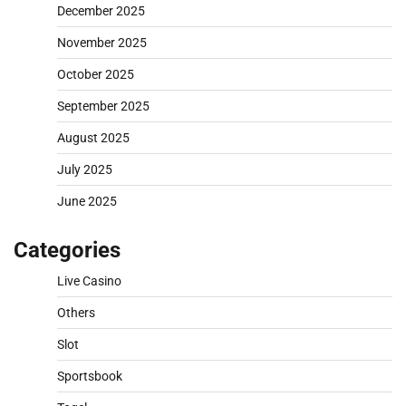
December 2025
November 2025
October 2025
September 2025
August 2025
July 2025
June 2025
Categories
Live Casino
Others
Slot
Sportsbook