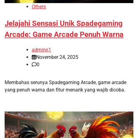
Others
Jelajahi Sensasi Unik Spadegaming
Arcade: Game Arcade Penuh Warna
adminn1
November 24, 2025
0
Membahas serunya Spadegaming Arcade, game arcade
yang penuh warna dan fitur menarik yang wajib dicoba.