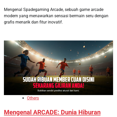
Mengenal Spadegaming Arcade, sebuah game arcade
modern yang menawarkan sensasi bermain seru dengan
grafis menarik dan fitur inovatif.
Others
Mengenal ARCADE: Dunia Hiburan