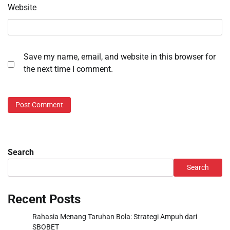
Website
Save my name, email, and website in this browser for
the next time I comment.
Search
Search
Recent Posts
Rahasia Menang Taruhan Bola: Strategi Ampuh dari
SBOBET