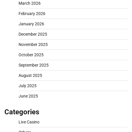
March 2026
February 2026
January 2026
December 2025
November 2025
October 2025
September 2025
August 2025
July 2025
June 2025
Categories
Live Casino