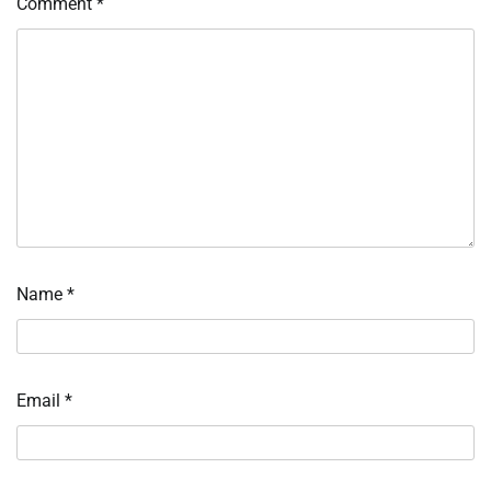
Comment
*
Name
*
Email
*