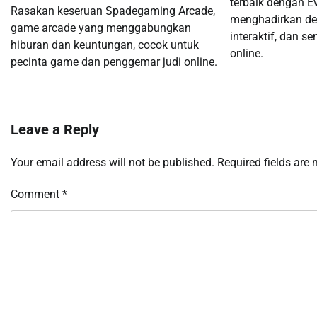
terbaik dengan E
Rasakan keseruan Spadegaming Arcade,
menghadirkan deal
game arcade yang menggabungkan
interaktif, dan se
hiburan dan keuntungan, cocok untuk
online.
pecinta game dan penggemar judi online.
Leave a Reply
Your email address will not be published.
Required fields are
Comment
*