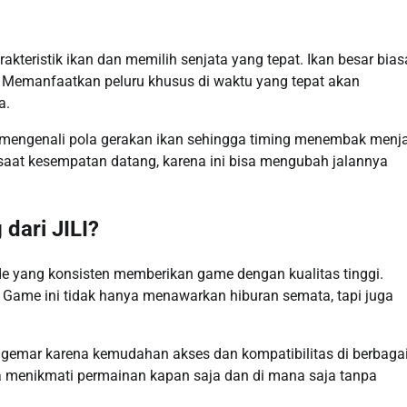
teristik ikan dan memilih senjata yang tepat. Ikan besar bia
p. Memanfaatkan peluru khusus di waktu yang tepat akan
a.
 mengenali pola gerakan ikan sehingga timing menembak menj
 saat kesempatan datang, karena ini bisa mengubah jalannya
dari JILI?
de yang konsisten memberikan game dengan kualitas tinggi.
. Game ini tidak hanya menawarkan hiburan semata, tapi juga
ggemar karena kemudahan akses dan kompatibilitas di berbaga
sa menikmati permainan kapan saja dan di mana saja tanpa