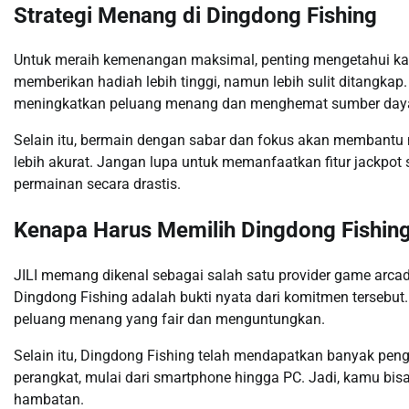
Strategi Menang di Dingdong Fishing
Untuk meraih kemenangan maksimal, penting mengetahui karak
memberikan hadiah lebih tinggi, namun lebih sulit ditangka
meningkatkan peluang menang dan menghemat sumber day
Selain itu, bermain dengan sabar dan fokus akan membantu
lebih akurat. Jangan lupa untuk memanfaatkan fitur jackpot
permainan secara drastis.
Kenapa Harus Memilih Dingdong Fishing 
JILI memang dikenal sebagai salah satu provider game arca
Dingdong Fishing adalah bukti nyata dari komitmen tersebut
peluang menang yang fair dan menguntungkan.
Selain itu, Dingdong Fishing telah mendapatkan banyak pen
perangkat, mulai dari smartphone hingga PC. Jadi, kamu bi
hambatan.