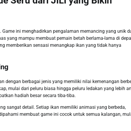
 Seru dari JILI yang Bikin
sa. Game ini menghadirkan pengalaman memancing yang unik d
 khas yang mampu membuat pemain betah berlama-lama di dep
hing memberikan sensasi menangkap ikan yang tidak hanya
ing
an dengan berbagai jenis yang memiliki nilai kemenangan berb
kap, mulai dari peluru biasa hingga peluru ledakan yang lebih 
atkan hadiah besar secara tiba-tiba.
ng sangat detail. Setiap ikan memiliki animasi yang berbeda,
dipahami membuat game ini cocok untuk semua kalangan, mul