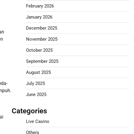
February 2026
January 2026
December 2025
an
an
November 2025
October 2025
September 2025
August 2025
eda-
July 2025
ampuh.
June 2025
Categories
ai
Live Casino
Others