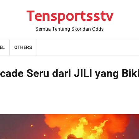
Tensportsstv
Semua Tentang Skor dan Odds
EL
OTHERS
ade Seru dari JILI yang Bik