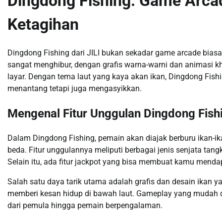
Dingdong Fishing: Game Arcade
Ketagihan
Dingdong Fishing dari JILI bukan sekadar game arcade bia
sangat menghibur, dengan grafis warna-warni dan animasi
layar. Dengan tema laut yang kaya akan ikan, Dingdong Fis
menantang tetapi juga mengasyikkan.
Mengenal Fitur Unggulan Dingdong Fish
Dalam Dingdong Fishing, pemain akan diajak berburu ikan-ik
beda. Fitur unggulannya meliputi berbagai jenis senjata tang
Selain itu, ada fitur jackpot yang bisa membuat kamu mendap
Salah satu daya tarik utama adalah grafis dan desain ikan ya
memberi kesan hidup di bawah laut. Gameplay yang mudah 
dari pemula hingga pemain berpengalaman.