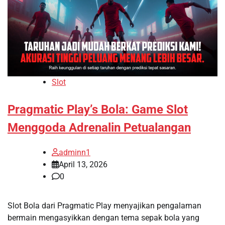
Slot
Pragmatic Play’s Bola: Game Slot
Menggoda Adrenalin Petualangan
adminn1
April 13, 2026
0
Slot Bola dari Pragmatic Play menyajikan pengalaman
bermain mengasyikkan dengan tema sepak bola yang