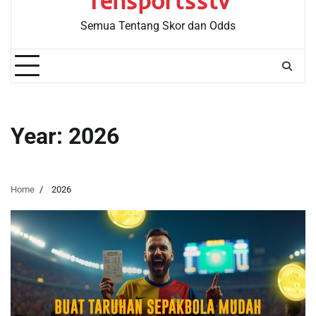
Tensportsstv
Semua Tentang Skor dan Odds
Year:
2026
Home
2026