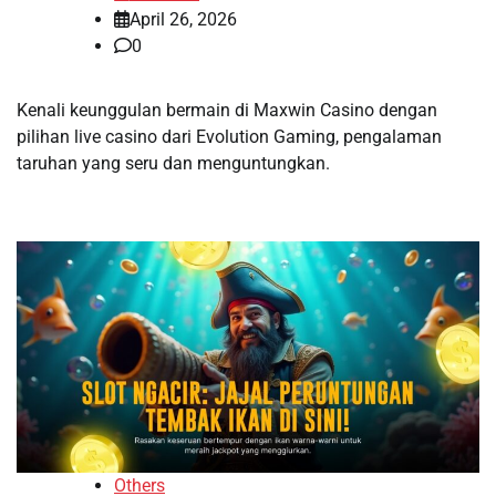
April 26, 2026
0
Kenali keunggulan bermain di Maxwin Casino dengan
pilihan live casino dari Evolution Gaming, pengalaman
taruhan yang seru dan menguntungkan.
Others