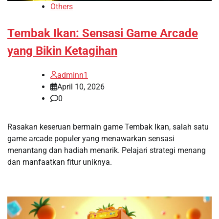
Others
Tembak Ikan: Sensasi Game Arcade
yang Bikin Ketagihan
adminn1
April 10, 2026
0
Rasakan keseruan bermain game Tembak Ikan, salah satu
game arcade populer yang menawarkan sensasi
menantang dan hadiah menarik. Pelajari strategi menang
dan manfaatkan fitur uniknya.