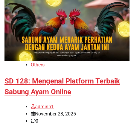
Others
SD 128: Mengenal Platform Terbaik
Sabung Ayam Online
adminn1
November 28, 2025
0