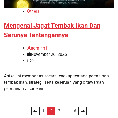
Others
Mengenal Jagat Tembak Ikan Dan
Serunya Tantangannya
adminn1
November 26, 2025
0
Artikel ini membahas secara lengkap tentang permainan
tembak ikan, strategi, serta keseruan yang ditawarkan
permainan arcade ini.
Posts
1
2
3
…
6