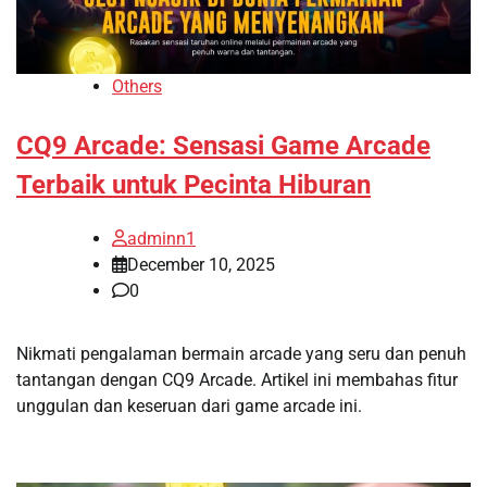
Others
CQ9 Arcade: Sensasi Game Arcade
Terbaik untuk Pecinta Hiburan
adminn1
December 10, 2025
0
Nikmati pengalaman bermain arcade yang seru dan penuh
tantangan dengan CQ9 Arcade. Artikel ini membahas fitur
unggulan dan keseruan dari game arcade ini.