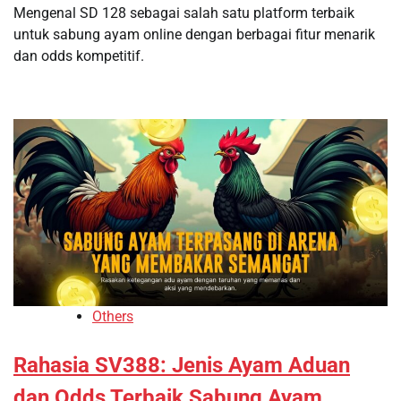
Mengenal SD 128 sebagai salah satu platform terbaik
untuk sabung ayam online dengan berbagai fitur menarik
dan odds kompetitif.
Others
Rahasia SV388: Jenis Ayam Aduan
dan Odds Terbaik Sabung Ayam