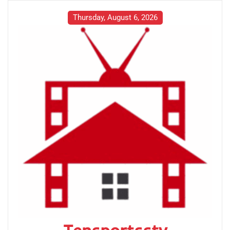
Skip
to
Thursday, August 6, 2026
content