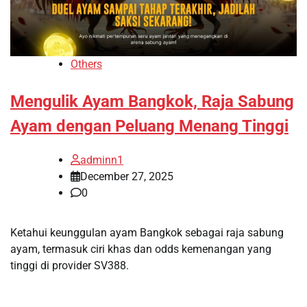
Others
Mengulik Ayam Bangkok, Raja Sabung
Ayam dengan Peluang Menang Tinggi
adminn1
December 27, 2025
0
Ketahui keunggulan ayam Bangkok sebagai raja sabung
ayam, termasuk ciri khas dan odds kemenangan yang
tinggi di provider SV388.