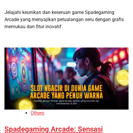
Jelajahi keunikan dan keseruan game Spadegaming
Arcade yang menyajikan petualangan seru dengan grafis
memukau dan fitur inovatif.
Others
Spadegaming Arcade: Sensasi