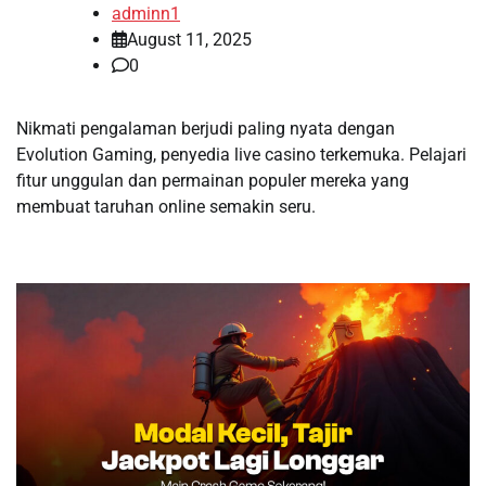
adminn1
August 11, 2025
0
Nikmati pengalaman berjudi paling nyata dengan
Evolution Gaming, penyedia live casino terkemuka. Pelajari
fitur unggulan dan permainan populer mereka yang
membuat taruhan online semakin seru.