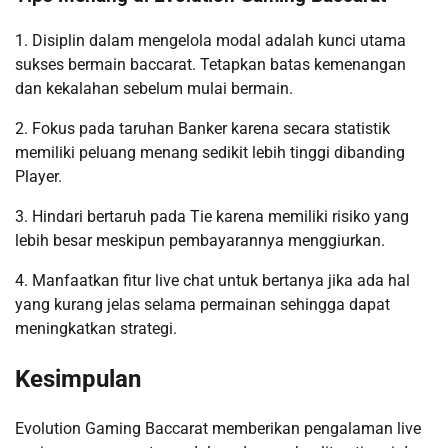
1. Disiplin dalam mengelola modal adalah kunci utama
sukses bermain baccarat. Tetapkan batas kemenangan
dan kekalahan sebelum mulai bermain.
2. Fokus pada taruhan Banker karena secara statistik
memiliki peluang menang sedikit lebih tinggi dibanding
Player.
3. Hindari bertaruh pada Tie karena memiliki risiko yang
lebih besar meskipun pembayarannya menggiurkan.
4. Manfaatkan fitur live chat untuk bertanya jika ada hal
yang kurang jelas selama permainan sehingga dapat
meningkatkan strategi.
Kesimpulan
Evolution Gaming Baccarat memberikan pengalaman live